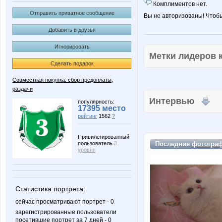
Комплиментов нет.
Отправить приватное сообщение
Вы не авторизованы! Чтоб
Добавить в друзья
Игнорировать
Метки лидеров
Сделать подарок
Совместная покупка: сбор предоплаты,
раздачи
Интервью
популярность:
17395 место
рейтинг
1562
?
Привилегированный
пользователь
3
Последние
фотогра
уровня
Статистика портрета:
сейчас просматривают портрет - 0
зарегистрированные пользователи
посетившие портрет за 7 дней - 0